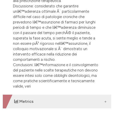
alla prescrizione terapeutica.
Discussione: considerato che garantire
unâ€™aderenza ottimale Ã¨ particolarmente
difficile nel caso di patologie croniche che
prevedono lâ€™assunzione di farmaci per lunghi
periodi di tempo e che lâ€™aderenza diminuisce
con il passare del tempo perchÃ© il paziente,
superata la fase acuta, si sente meglio e tende a
non essere piÃ¹ rigoroso nellâ€™assunzione, il
colloquio motivazionale si Ã¨ dimostrato un
intervento efficace nella riduzione dei
comportamenti a rischio.
Conclusioni: lâ€™informazione e il coinvolgimento
del paziente nelle scelte terapeutiche non devono
essere intesi solo come obblighi deontologici, ma
come pratiche scientificamente e tecnicamente
valide, veri
Metrics