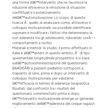
una forma dâ€™intervento che ne favorisce la
dicating in which section the
riduzione attraverso la rimozione di situazioni
tation was made.
conflittuali e il potenziamento
dellâ€™automotivazione. Lo scopo di questa
ricerca Ã¨ quello di analizzare come, attraverso il
colloquio motivazionale, sia possibile identificare,
superare e modificare i fattori che determinano la
non aderenza tra gli adolescenti, riducendo cosÃ¬ i
comportamenti a rischio.
Materiali e metodi: lo studio, il primo effettuato in
Italia e allâ€™estero in questo ambito, Ã¨ di tipo
sperimentale longitudinale prospettico e si basa
sullâ€™autosomministrazione del questionario
BAASISÂ© a pazienti pediatrici sottoposti a
trapianto di rene, prima e dopo un intervento di
colloquio motivazionale, per valutarne
lâ€™efficacia in termini di aderenza terapeutica.
Risultati: dal confronto tra i risultati del
questionario somministrato prima e dopo
lâ€™intervento motivazionale emerge un generale
miglioramento dellâ€™aderenza dei cinque ragazzi