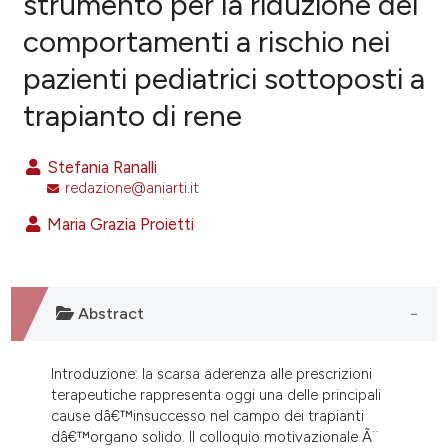
strumento per la riduzione dei
comportamenti a rischio nei
0
Citing Publications
pazienti pediatrici sottoposti a
0
Supporting
0
Mentioning
trapianto di rene
0
Contrasting
Stefania Ranalli
redazione@aniarti.it
Maria Grazia Proietti
e how this article has been
ted at
scite.ai
ite shows how a scientific paper
Abstract
s been cited by providing the
ntext of the citation, a
Introduzione: la scarsa aderenza alle prescrizioni
assification describing whether
terapeutiche rappresenta oggi una delle principali
 supports, mentions, or contrasts
cause dâ€™insuccesso nel campo dei trapianti
e cited claim, and a label
dâ€™organo solido. Il colloquio motivazionale Ã¨