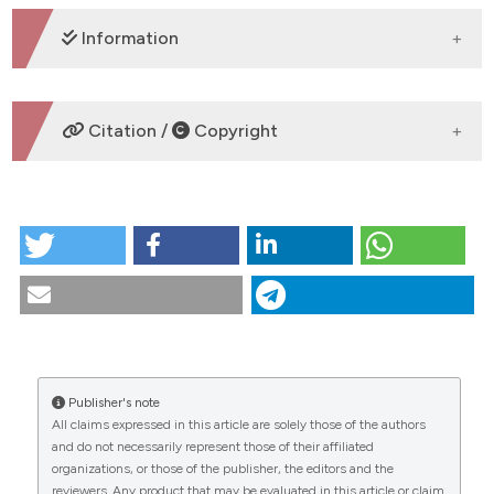
DOWNLOADS
Information
SUPPORTING AGENCIES
Citation /
Copyright
HOW TO CITE
Il colloquio motivazionale: uno strumento per la
riduzione dei comportamenti a rischio nei pazienti
pediatrici sottoposti a trapianto di rene. (2017).
CITATIONS
Scenario® - Il Nursing Nella Sopravvivenza
,
34
(1), 34-
38.
https://doi.org/10.4081/scenario.2017.15
More Citation Formats
Publisher's note
All claims expressed in this article are solely those of the authors
0
0
and do not necessarily represent those of their affiliated
organizations, or those of the publisher, the editors and the
reviewers. Any product that may be evaluated in this article or claim