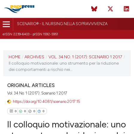
SCENARIO® - IL NURSING NELLA SOPRAVVIVENZA
eISSN 2239-6403 - pISSN 1592-5951
CURRENT ISSUE
VOL. 34 NO. 1 (2017)
HOME
/
ARCHIVES
/
VOL. 34 NO. 1 (2017): SCENARIO 1 2017
/
Il colloquio motivazionale: uno strumento per la riduzione
22 December 2017
dei comportamenti a rischio nei...
VIEW THIS ISSUE
ORIGINAL ARTICLES
Vol. 34 No. 1 (2017): Scenario 1 2017
https://doi.org/10.4081/scenario.2017.15
0
0
0
0
Il colloquio motivazionale: uno