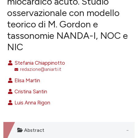
miocardico acuto. Studio
osservazionale con modello
0
Citing Publications
teorico di M. Gordon e
0
Supporting
0
Mentioning
tassonomie NANDA-I, NOC e
0
Contrasting
NIC
Stefania Chiappinotto
redazione@aniarti.it
e how this article has been
ted at
scite.ai
Elisa Martin
Cristina Santin
ite shows how a scientific paper
s been cited by providing the
Luis Anna Rigon
ntext of the citation, a
assification describing whether
 supports, mentions, or contrasts
Abstract
e cited claim, and a label