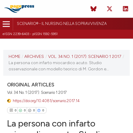
SCENARIO® - IL NURSING NELLA SOPRAVVIVENZA
eISSN 2239-6403 - pISSN 1592-5951
CURRENT ISSUE
VOL. 34 NO. 1 (2017)
HOME
/
ARCHIVES
/
VOL. 34 NO. 1 (2017): SCENARIO 1 2017
/
La persona con infarto miocardico acuto. Studio
22 December 2017
osservazionale con modello teorico di M. Gordon e...
VIEW THIS ISSUE
ORIGINAL ARTICLES
Vol. 34 No. 1 (2017): Scenario 1 2017
https://doi.org/10.4081/scenario.2017.14
0
0
0
0
La persona con infarto