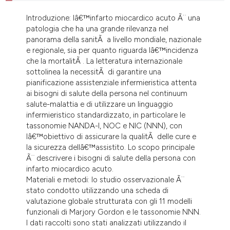
dicating in which section the
Introduzione: lâ€™infarto miocardico acuto Ã¨ una
tation was made.
patologia che ha una grande rilevanza nel
panorama della sanitÃ a livello mondiale, nazionale
e regionale, sia per quanto riguarda lâ€™incidenza
che la mortalitÃ . La letteratura internazionale
sottolinea la necessitÃ di garantire una
pianificazione assistenziale infermieristica attenta
ai bisogni di salute della persona nel continuum
salute-malattia e di utilizzare un linguaggio
infermieristico standardizzato, in particolare le
tassonomie NANDA-I, NOC e NIC (NNN), con
lâ€™obiettivo di assicurare la qualitÃ delle cure e
la sicurezza dellâ€™assistito. Lo scopo principale
Ã¨ descrivere i bisogni di salute della persona con
infarto miocardico acuto.
Materiali e metodi: lo studio osservazionale Ã¨
stato condotto utilizzando una scheda di
valutazione globale strutturata con gli 11 modelli
funzionali di Marjory Gordon e le tassonomie NNN.
I dati raccolti sono stati analizzati utilizzando il