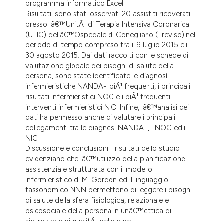
programma informatico Excel.
Risultati: sono stati osservati 20 assistiti ricoverati
presso lâ€™UnitÃ di Terapia Intensiva Coronarica
(UTIC) dellâ€™Ospedale di Conegliano (Treviso) nel
periodo di tempo compreso tra il 9 luglio 2015 e il
30 agosto 2015. Dai dati raccolti con le schede di
valutazione globale dei bisogni di salute della
persona, sono state identificate le diagnosi
infermieristiche NANDA-I piÃ¹ frequenti, i principali
risultati infermieristici NOC e i piÃ¹ frequenti
interventi infermieristici NIC. Infine, lâ€™analisi dei
dati ha permesso anche di valutare i principali
collegamenti tra le diagnosi NANDA-I, i NOC ed i
NIC.
Discussione e conclusioni: i risultati dello studio
evidenziano che lâ€™utilizzo della pianificazione
assistenziale strutturata con il modello
infermieristico di M. Gordon ed il linguaggio
tassonomico NNN permettono di leggere i bisogni
di salute della sfera fisiologica, relazionale e
psicosociale della persona in unâ€™ottica di
sicurezza e di qualitÃ delle cure.