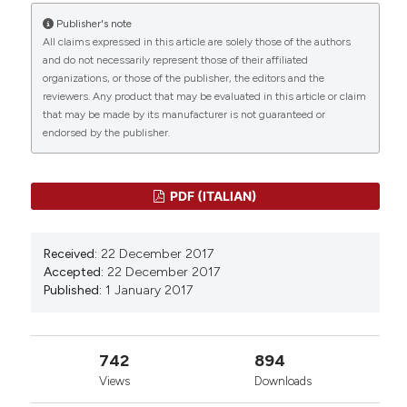
More Citation Formats
Publisher's note
All claims expressed in this article are solely those of the authors
0
0
and do not necessarily represent those of their affiliated
organizations, or those of the publisher, the editors and the
reviewers. Any product that may be evaluated in this article or claim
that may be made by its manufacturer is not guaranteed or
endorsed by the publisher.
PDF (ITALIAN)
Received:
22 December 2017
Accepted:
22 December 2017
Published:
1 January 2017
742
894
Views
Downloads