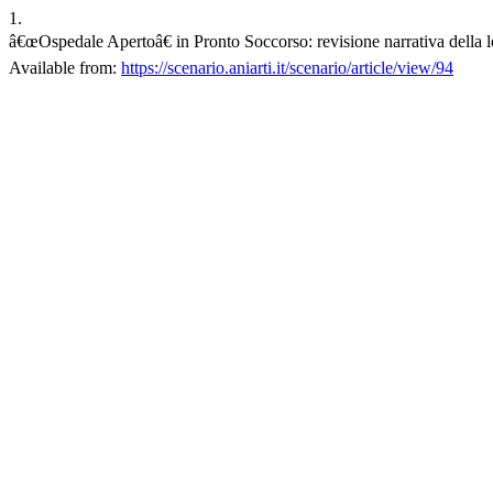
1.
â€œOspedale Apertoâ€ in Pronto Soccorso: revisione narrativa della le
Available from:
https://scenario.aniarti.it/scenario/article/view/94