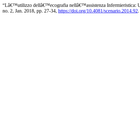
“Lâ€™utilizzo dellâ€™ecografia nellâ€™assistenza Infermieristica: 
no. 2, Jan. 2018, pp. 27-34,
https://doi.org/10.4081/scenario.2014.92
.