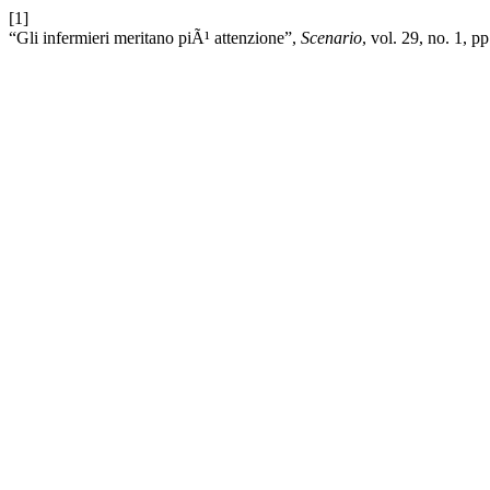
[1]
“Gli infermieri meritano piÃ¹ attenzione”,
Scenario
, vol. 29, no. 1, p