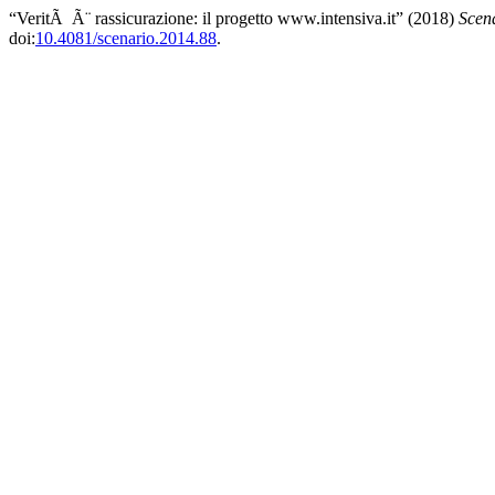
“VeritÃ Ã¨ rassicurazione: il progetto www.intensiva.it” (2018)
Scena
doi:
10.4081/scenario.2014.88
.