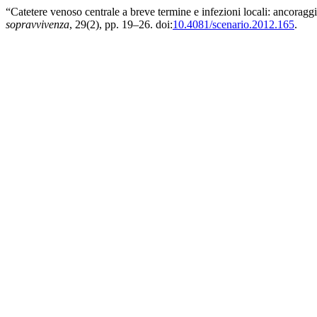
“Catetere venoso centrale a breve termine e infezioni locali: ancoraggi
sopravvivenza
, 29(2), pp. 19–26. doi:
10.4081/scenario.2012.165
.