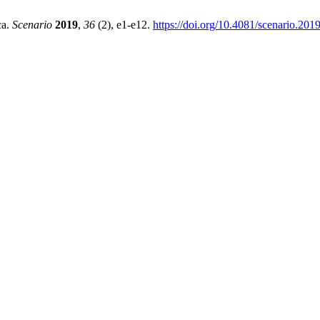
ca.
Scenario
2019
,
36
(2), e1-e12.
https://doi.org/10.4081/scenario.201