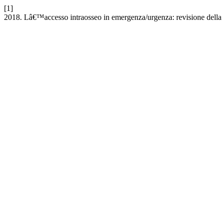
[1]
2018. Lâ€™accesso intraosseo in emergenza/urgenza: revisione della l