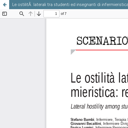
Le ostilitÃ laterali tra studenti ed insegnanti di infermieristica