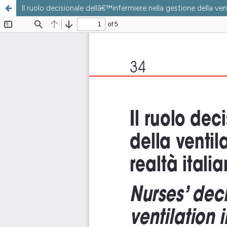
Il ruolo decisionale dellâ€™infermiere nella gestione della ve