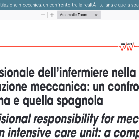
ntilazione meccanica: un confronto tra la realtÃ italiana e quella sp