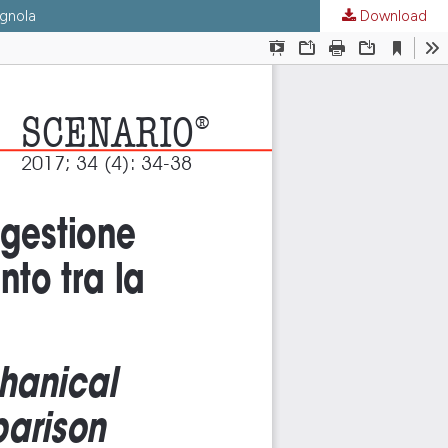
agnola
Download